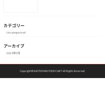
カテゴリー
Uncategorized
アーカイブ
2023年5月
Copyright © KAITENYAKI FOOD CART All Rights Reserved.